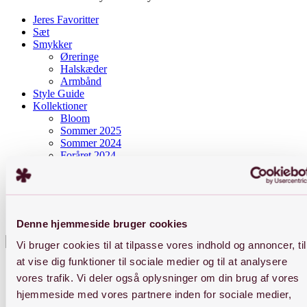
Jeres Favoritter
Sæt
Smykker
Øreringe
Halskæder
Armbånd
Style Guide
Kollektioner
Bloom
Sommer 2025
Sommer 2024
Foråret 2024
Sunkissed
BYJIINe
Om BYJIINe
Ædelmetalkontrol og navnestempel
Smykkepleje
Denne hjemmeside bruger cookies
Press enter to begin your search
Vi bruger cookies til at tilpasse vores indhold og annoncer, til
Close
at vise dig funktioner til sociale medier og til at analysere
Search
vores trafik. Vi deler også oplysninger om din brug af vores
hjemmeside med vores partnere inden for sociale medier,
Nyheder