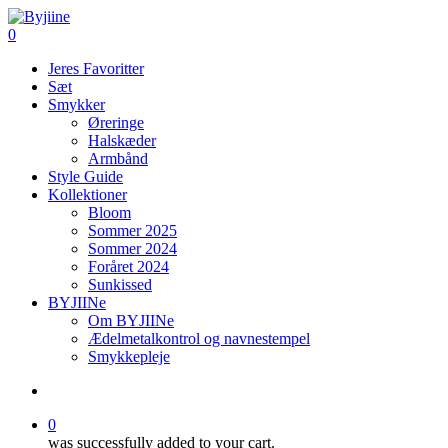
Skip
to
search
0
main
Menu
Jeres Favoritter
content
Sæt
Smykker
Øreringe
Halskæder
Armbånd
Style Guide
Kollektioner
Bloom
Sommer 2025
Sommer 2024
Foråret 2024
Sunkissed
BYJIINe
Om BYJIINe
Ædelmetalkontrol og navnestempel
Smykkepleje
search
0
was successfully added to your cart.