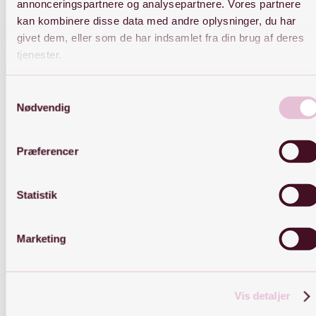
annonceringspartnere og analysepartnere. Vores partnere
kan kombinere disse data med andre oplysninger, du har
givet dem, eller som de har indsamlet fra din brug af deres
Gå på opdagelse i de nyeste smykker på shoppen!
tjenester.
Samtykkevalg
Nødvendig
Præferencer
Statistik
Kontakt
Marketing
OBS: Kontakt er kun muligt på mail
E-mail:
Kontakt@byjiine.dk
Vis detaljer