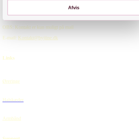
Kontakt
Afvis
OBS: Kontakt er kun muligt på mail
E-mail:
Kontakt@byjiine.dk
Links
Øreringe
Halskæder
Armbånd
Support