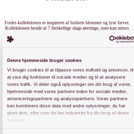
Forårs kollektionen er inspireret af forårets blomster og lyse farver.
Kollektionen består af 7 forskellige slags øreringe, som kan mixes
og matches som du ønsker! Udforsk kollektionen her.
Denne hjemmeside bruger cookies
Aura Øreringe – Sølv
Aura Øreringe
Vi bruger cookies til at tilpasse vores indhold og annoncer, til
kr.
329,00
kr.
329,00
inkl. moms
inkl. moms
at vise dig funktioner til sociale medier og til at analysere
Dette
Dette
Vælg muligheder
Vælg muligheder
vores trafik. Vi deler også oplysninger om din brug af vores
vare
vare
hjemmeside med vores partnere inden for sociale medier,
har
har
flere
flere
annonceringspartnere og analysepartnere. Vores partnere
Faye Øreringe – Sølv
Faye Øreringe
varianter.
varianter.
kan kombinere disse data med andre oplysninger, du har
Mulighederne
Mulighederne
kr.
219,00
kr.
219,00
inkl. moms
inkl. moms
givet dem, eller som de har indsamlet fra din brug af deres
kan
kan
Dette
Dette
Vælg muligheder
Vælg muligheder
vælges
vælges
vare
vare
tjenester.
på
på
har
har
varesiden
varesiden
flere
flere
Fea Øreringe – Sølv
Fea Øreringe