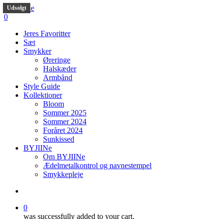
Skip
Udsolgt
Udsolgt
Udsolgt
to
search
0
main
Menu
Jeres Favoritter
content
Sæt
Smykker
Øreringe
Halskæder
Armbånd
Style Guide
Kollektioner
Bloom
Sommer 2025
Sommer 2024
Foråret 2024
Sunkissed
BYJIINe
Om BYJIINe
Ædelmetalkontrol og navnestempel
Smykkepleje
search
0
was successfully added to your cart.