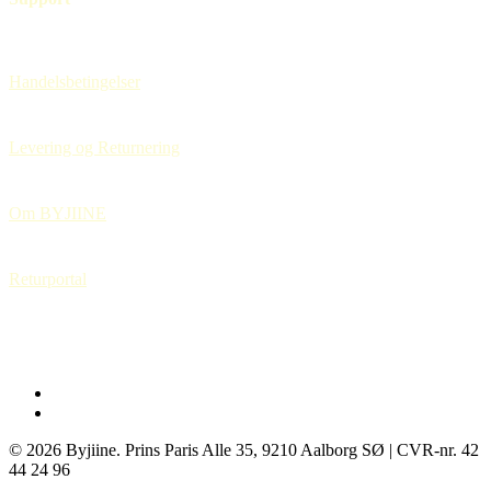
Handelsbetingelser
Levering og Returnering
Om BYJIINE
Returportal
instagram
tiktok
© 2026 Byjiine. Prins Paris Alle 35, 9210 Aalborg SØ | CVR-nr. 42
44 24 96