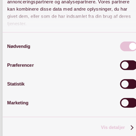
annonceringspartnere og analysepartnere. Vores partnere
kan kombinere disse data med andre oplysninger, du har
givet dem, eller som de har indsamlet fra din brug af deres
Gå på opdagelse i de nyeste smykker på shoppen!
tjenester.
Samtykkevalg
Nødvendig
Præferencer
Statistik
Kontakt
Marketing
OBS: Kontakt er kun muligt på mail
E-mail:
Kontakt@byjiine.dk
Vis detaljer