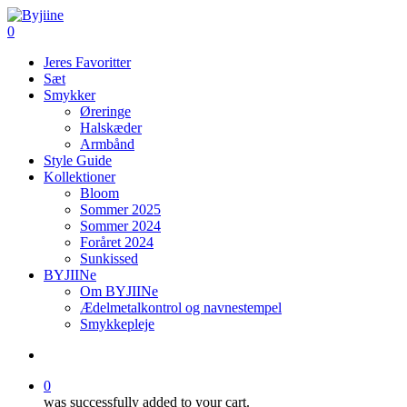
Skip
to
search
0
main
Menu
Jeres Favoritter
content
Sæt
Smykker
Øreringe
Halskæder
Armbånd
Style Guide
Kollektioner
Bloom
Sommer 2025
Sommer 2024
Foråret 2024
Sunkissed
BYJIINe
Om BYJIINe
Ædelmetalkontrol og navnestempel
Smykkepleje
search
0
was successfully added to your cart.