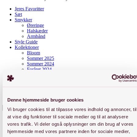
Jeres Favoritter
Sæt
Smykker
Øreringe
Halskæder
Armbånd
Style Guide
Kollektioner
Bloom
Sommer 2025
Sommer 2024
Foråret 2024
Sunkissed
BYJIINe
Om BYJIINe
Ædelmetalkontrol og navnestempel
Smykkepleje
Denne hjemmeside bruger cookies
Press enter to begin your search
Vi bruger cookies til at tilpasse vores indhold og annoncer, til
Close
at vise dig funktioner til sociale medier og til at analysere
Search
vores trafik. Vi deler også oplysninger om din brug af vores
hjemmeside med vores partnere inden for sociale medier,
Nyheder