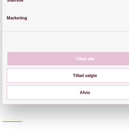
Marketing
Kontakt
OBS: Kontakt er kun muligt på mail
Tillad alle
E-mail:
Kontakt@byjiine.dk
Tillad valgte
Links
Afvis
Øreringe
Halskæder