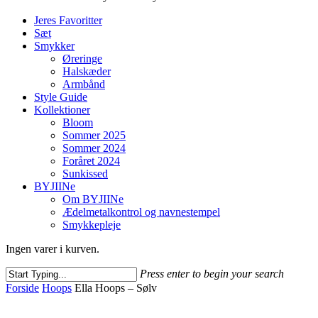
Jeres Favoritter
Sæt
Smykker
Øreringe
Halskæder
Armbånd
Style Guide
Kollektioner
Bloom
Sommer 2025
Sommer 2024
Foråret 2024
Sunkissed
BYJIINe
Om BYJIINe
Ædelmetalkontrol og navnestempel
Smykkepleje
Ingen varer i kurven.
Press enter to begin your search
Close
Forside
Hoops
Ella Hoops – Sølv
Search