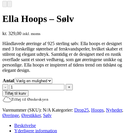
Ella Hoops – Sølv
kr.
329,00
inkl. moms
Håndlavede øreringe af 925 sterling sølv. Ella hoops er designet
med 3 forskellige størrelser af ferskvandsperler, hvilket skaber et
stilrent og elegant udtryk. Samtidig er de designet med en rustik
overflade samt et snoet vedhæng, som gør øreringene unikke og
personlige. Ella hoops er inspireret af tidens trend om tidsløst og
elegant design.
Antal
Ella
Hoops
Tilføj til kurv
-
Tilføj til Ønskeskyen
Sølv
antal
Varenummer (SKU):
N/A
Kategorier:
Drop25
,
Hoops
,
Nyheder
,
Øreringe
,
Ørestikker
,
Sølv
Beskrivelse
Yderligere information