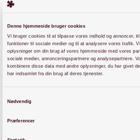
kr.
269,00
kr.
299,00
inkl. moms
inkl. moms
Dette
Dette
Vælg muligheder
Vælg muligheder
vare
vare
har
har
flere
flere
Denne hjemmeside bruger cookies
Livi Hoops
Estrella Hoops – Sølv
varianter.
varianter.
Vi bruger cookies til at tilpasse vores indhold og annoncer, til
Mulighederne
Mulighederne
kr.
289,00
kr.
329,00
inkl. moms
inkl. moms
kan
kan
Dette
Dette
Vælg muligheder
Vælg muligheder
funktioner til sociale medier og til at analysere vores trafik. 
vælges
vælges
vare
vare
oplysninger om din brug af vores hjemmeside med vores part
på
på
har
har
sociale medier, annonceringspartnere og analysepartnere. V
varesiden
varesiden
flere
flere
varianter.
varianter.
kombinere disse data med andre oplysninger, du har givet d
Mulighederne
Mulighederne
har indsamlet fra din brug af deres tjenester.
kan
kan
vælges
vælges
på
på
varesiden
varesiden
Samtykkevalg
Nødvendig
Præferencer
Statistik