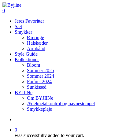
Skip
to
search
0
main
Menu
Jeres Favoritter
content
Sæt
Smykker
Øreringe
Halskæder
Armbånd
Style Guide
Kollektioner
Bloom
Sommer 2025
Sommer 2024
Foråret 2024
Sunkissed
BYJIINe
Om BYJIINe
Ædelmetalkontrol og navnestempel
Smykkepleje
search
0
was successfully added to your cart.