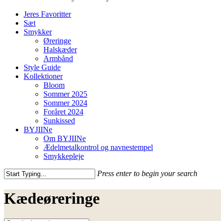
Jeres Favoritter
Sæt
Smykker
Øreringe
Halskæder
Armbånd
Style Guide
Kollektioner
Bloom
Sommer 2025
Sommer 2024
Foråret 2024
Sunkissed
BYJIINe
Om BYJIINe
Ædelmetalkontrol og navnestempel
Smykkepleje
Press enter to begin your search
Close
Search
Kædeøreringe