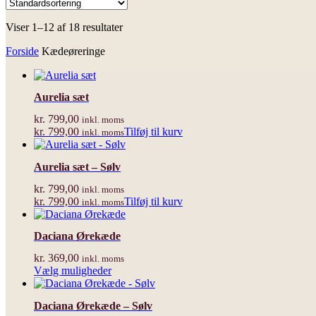
Viser 1–12 af 18 resultater
Forside
Kædeøreringe
Aurelia sæt
kr.
799,00
inkl. moms
kr.
799,00
Tilføj til kurv
inkl. moms
Aurelia sæt – Sølv
kr.
799,00
inkl. moms
kr.
799,00
Tilføj til kurv
inkl. moms
Daciana Ørekæde
kr.
369,00
inkl. moms
Dette
Vælg muligheder
vare
har
Daciana Ørekæde – Sølv
flere