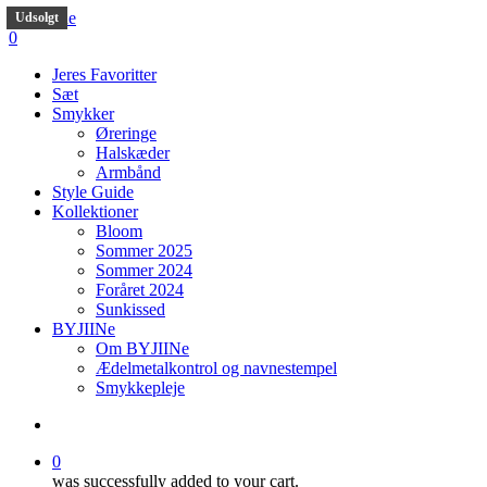
Skip
Udsolgt
to
search
0
main
Menu
Jeres Favoritter
content
Sæt
Smykker
Øreringe
Halskæder
Armbånd
Style Guide
Kollektioner
Bloom
Sommer 2025
Sommer 2024
Foråret 2024
Sunkissed
BYJIINe
Om BYJIINe
Ædelmetalkontrol og navnestempel
Smykkepleje
search
0
was successfully added to your cart.