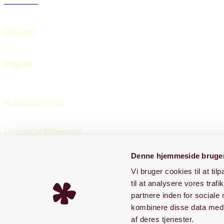
Halskæder
Armbånd
Support
Handelsbetingelser
Levering og Returnering
Denne hjemmeside bruger
Om BYJIINE
Vi bruger cookies til at til
til at analysere vores tra
Returportal
partnere inden for sociale
kombinere disse data med a
af deres tjenester.