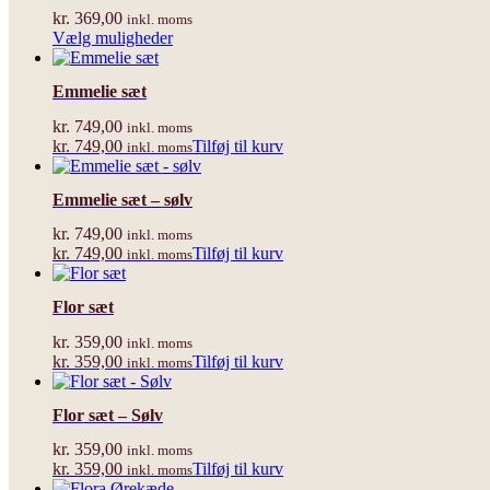
varianter.
kr.
369,00
inkl. moms
Mulighederne
Dette
Vælg muligheder
kan
vare
vælges
har
på
Emmelie sæt
flere
varesiden
varianter.
kr.
749,00
inkl. moms
Mulighederne
kr.
749,00
Tilføj til kurv
inkl. moms
kan
vælges
på
Emmelie sæt – sølv
varesiden
kr.
749,00
inkl. moms
kr.
749,00
Tilføj til kurv
inkl. moms
Flor sæt
kr.
359,00
inkl. moms
kr.
359,00
Tilføj til kurv
inkl. moms
Flor sæt – Sølv
kr.
359,00
inkl. moms
kr.
359,00
Tilføj til kurv
inkl. moms