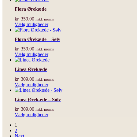
Flora Ørekæde
kr.
359,00
inkl. moms
Dette
Vælg muligheder
vare
har
Flora Ørekæde – Sølv
flere
varianter.
kr.
359,00
inkl. moms
Mulighederne
Dette
Vælg muligheder
kan
vare
vælges
har
på
Linea Ørekæde
flere
varesiden
varianter.
kr.
309,00
inkl. moms
Mulighederne
Dette
Vælg muligheder
kan
vare
vælges
har
på
Linea Ørekæde – Sølv
flere
varesiden
varianter.
kr.
309,00
inkl. moms
Mulighederne
Dette
Vælg muligheder
kan
vare
vælges
1
har
på
2
flere
varesiden
Next
varianter.