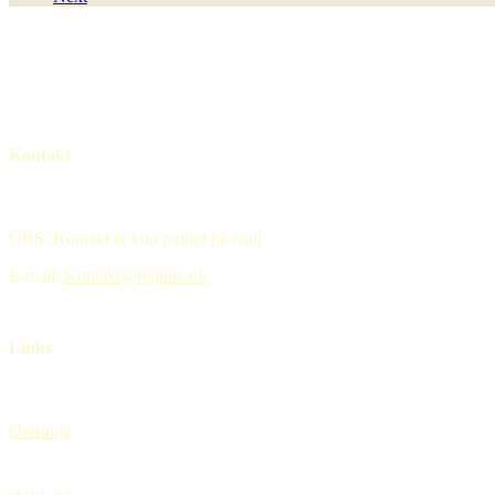
Mulighederne
kan
vælges
på
varesiden
Kontakt
OBS: Kontakt er kun muligt på mail
E-mail:
Kontakt@byjiine.dk
Links
Øreringe