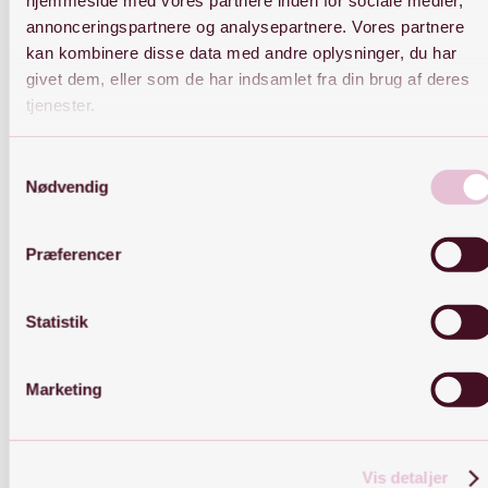
hjemmeside med vores partnere inden for sociale medier,
annonceringspartnere og analysepartnere. Vores partnere
kan kombinere disse data med andre oplysninger, du har
givet dem, eller som de har indsamlet fra din brug af deres
Hos BYJIINE er det vigtigt at øreringe både kan bæres alene men
også stackes på kryds og tværs af kollektioner. Alle øreringe er lavet
tjenester.
i 925 sterling sølv/18 karat forgyldt sølv.
Samtykkevalg
Nødvendig
Præferencer
Statistik
Kontakt
Marketing
OBS: Kontakt er kun muligt på mail
Vis detaljer
E-mail:
Kontakt@byjiine.dk