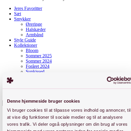
Jeres Favoritter
Sæt
Smykker
Øreringe
Halskæder
Armbånd
Style Guide
Kollektioner
Bloom
Sommer 2025
Sommer 2024
Foråret 2024
Sunkissed
BYJIINe
Om BYJIINe
Ædelmetalkontrol og navnestempel
Smykkepleje
Denne hjemmeside bruger cookies
Press enter to begin your search
Close
Vi bruger cookies til at tilpasse vores indhold og annoncer, til
Search
at vise dig funktioner til sociale medier og til at analysere
vores trafik. Vi deler også oplysninger om din brug af vores
ØRERINGE