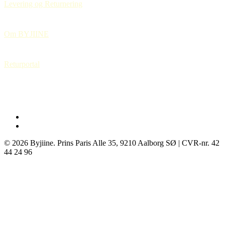
Levering og Returnering
Om BYJIINE
Returportal
instagram
tiktok
© 2026 Byjiine. Prins Paris Alle 35, 9210 Aalborg SØ | CVR-nr. 42
44 24 96