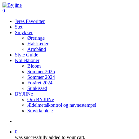
Skip
to
search
0
main
Menu
Jeres Favoritter
content
Sæt
Smykker
Øreringe
Halskæder
Armbånd
Style Guide
Kollektioner
Bloom
Sommer 2025
Sommer 2024
Foråret 2024
Sunkissed
BYJIINe
Om BYJIINe
Ædelmetalkontrol og navnestempel
Smykkepleje
search
0
was successfully added to your cart.